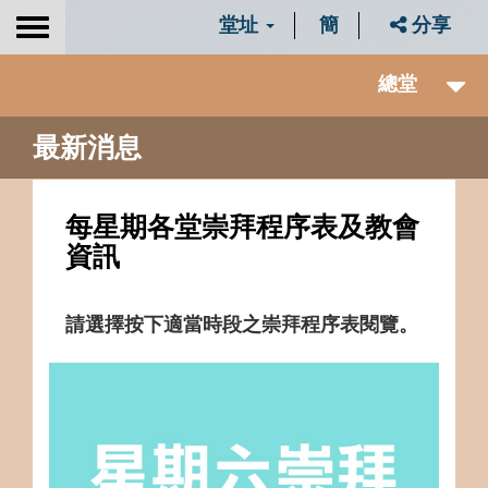
堂址
簡
分享
Toggle
navigation
總堂
最新消息
每星期各堂崇拜程序表及教會
資訊
請選擇按下適當時段之崇拜程序表閱覽。