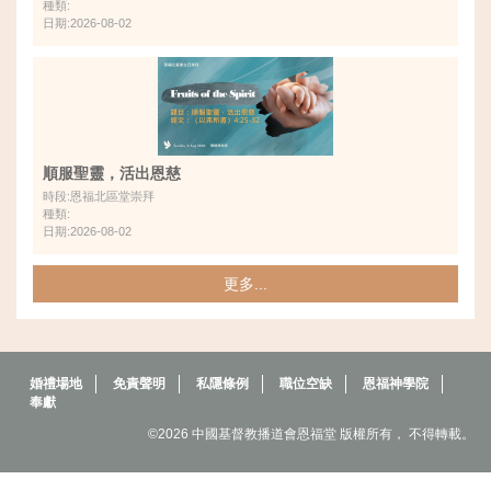
種類:
日期:2026-08-02
順服聖靈，活出恩慈
時段:恩福北區堂崇拜
種類:
日期:2026-08-02
更多...
婚禮場地
免責聲明
私隱條例
職位空缺
恩福神學院
奉獻
©2026 中國基督教播道會恩福堂 版權所有， 不得轉載。