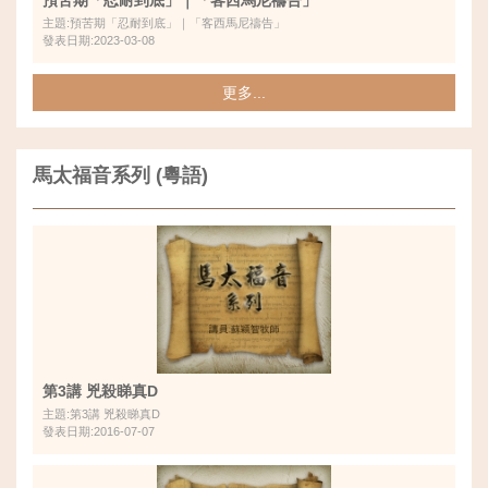
主題:預苦期「忍耐到底」｜「客西馬尼禱告」
發表日期:2023-03-08
更多...
馬太福音系列 (粵語)
第3講 兇殺睇真D
主題:第3講 兇殺睇真D
發表日期:2016-07-07