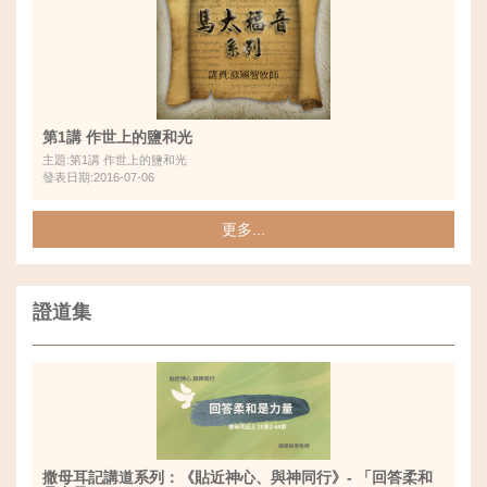
第1講 作世上的鹽和光
主題:第1講 作世上的鹽和光
發表日期:2016-07-06
更多...
證道集
撒母耳記講道系列：《貼近神心、與神同行》- 「回答柔和