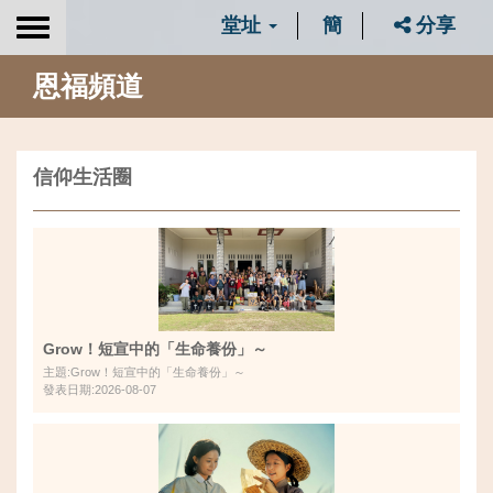
堂址
簡
分享
Toggle
navigation
恩福頻道
信仰生活圈
Grow！短宣中的「生命養份」～
主題:Grow！短宣中的「生命養份」～
發表日期:2026-08-07