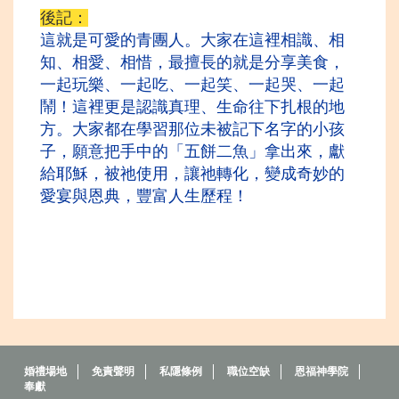
後記：
這就是可愛的青團人。大家在這裡相識、相
知、相愛、相惜，最擅長的就是分享美食，
一起玩樂、一起吃、一起笑、一起哭、一起
鬧！這裡更是認識真理、生命
往下扎根的地
方。大家都在學習那位未被記下名字的小孩
子，願意把手中的「五餅二魚」拿出來，獻
給耶穌，被祂使用，讓祂轉化，變成奇妙的
愛宴與恩典，豐富人生歷程！
婚禮場地
免責聲明
私隱條例
職位空缺
恩福神學院
奉獻