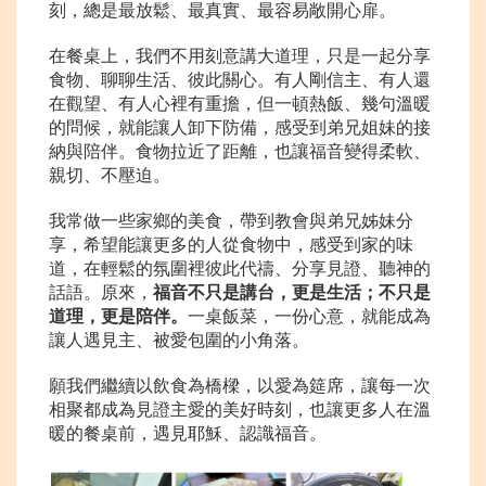
刻，總是最放鬆、最真實、最容易敞開心扉。
在餐桌上，我們不用刻意講大道理，只是一起分享
食物、聊聊生活、彼此關心。有人剛信主、有人還
在觀望、有人心裡有重擔，但一頓熱飯、幾句溫暖
的問候，就能讓人卸下防備，感受到弟兄姐妹的接
納與陪伴。食物拉近了距離，也讓福音變得柔軟、
親切、不壓迫。
我常做一些家鄉的美食，帶到教會與弟兄姊妹分
享，希望能讓更多的人從食物中，感受到家的味
道，在輕鬆的氛圍裡彼此代禱、分享見證、聽神的
話語。原來，
福音不只是講台，更是生活；不只是
道理，更是陪伴。
一桌飯菜，一份心意，就能成為
讓人遇見主、被愛包圍的小角落。
願我們繼續以飲食為橋樑，以愛為筵席，讓每一次
相聚都成為見證主愛的美好時刻，也讓更多人在溫
暖的餐桌前，遇見耶穌、認識福音。