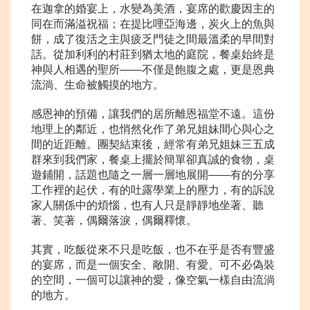
在迦拿的婚宴上，水變為美酒，宴席的歡慶因主的
同在而滿溢祝福；在提比哩亞海邊，炭火上的魚與
餅，成了復活之主與疲乏門徒之間最溫柔的早間對
話。從加利利的村莊到猶太地的庭院，餐桌始終是
神與人相遇的聖所——不僅是飽腹之處，更是恩典
流淌、生命被觸摸的地方。
感恩神的預備，讓我們的居所離恩福堂不遠。這份
地理上的鄰近，也悄然化作了弟兄姐妹間心與心之
間的近距離。團契結束後，經常有弟兄姐妹三五成
群來到我們家，餐桌上擺於簡單卻真誠的食物，桌
遊鋪開，話題也隨之一層一層地展開——有的分享
工作裡的起伏，有的吐露學業上的壓力，有的訴說
家人關係中的煩惱，也有人只是靜靜地坐著、聽
著、笑著，偶爾落淚，偶爾釋懷。
其實，吃飯從來不只是吃飯，也不在乎是否有豐盛
的宴席，而是一個安全、敞開、有愛、可不必偽裝
的空間，一個可以讓神的愛，像空氣一樣自由流淌
的地方。