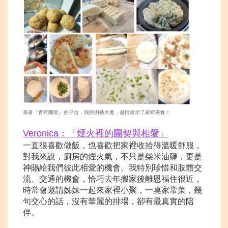
藉著「青年團契」的平台，我的廚藝大進，盡情展示了家鄉美食！
Veronica：「煙火裡的團
契與相愛」
一直很喜歡做飯，也喜歡把家裡收拾得溫暖舒服，
對我來說，廚房的煙火氣，不只是柴米油鹽，更是
神賜給我們彼此相愛的機會。我特別珍惜和肢體交
流、交通的機會，恰巧去年搬家後離恩福住很近，
時常會邀請姊妹一起來家裡小聚，一桌家常菜，幾
句交心的話，沒有華麗的排場，卻有最真實的陪
伴。