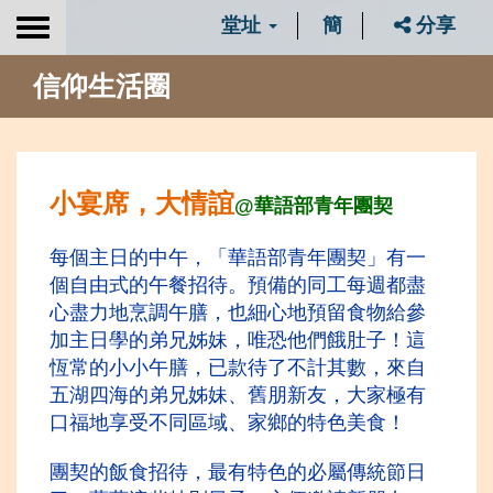
堂址
簡
分享
Toggle
navigation
信仰生活圈
小宴席，大情誼
@
華語部青年團契
每個主日的中午，「華語部青年團契」有一
個自由式的午餐招待。預備的同工每週都盡
心盡力地烹調午膳，也細心地預留食物給參
加主日學的弟兄姊妹，唯恐他們餓
肚子！這
恆常的小小午膳，已款待了不計其數，來自
五湖四海的弟兄姊妹、舊朋新友，大家極有
口福地享受不同區域、家鄉的特色美食！
團契的飯食招待，最有特色的必屬傳統節日