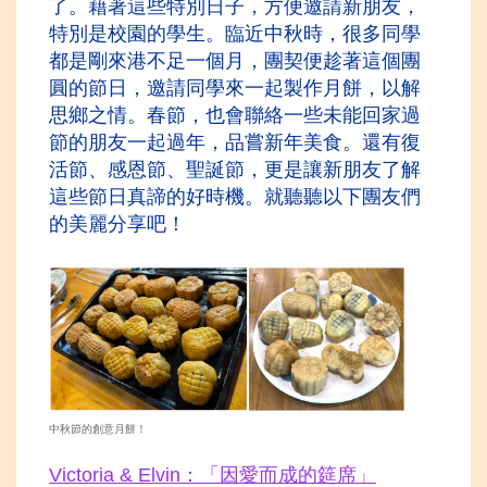
了。藉著這些特別日子，方便邀請新朋友，
特別是校園的學生。臨近中秋時，很多同學
都是剛來港不足一個月，團契便趁著這個團
圓的節日，邀請同學來一起製作月餅，以解
思鄉之情。春節，也會聯絡一些未能回家過
節的朋友一起過年，品嘗新年美食。還有復
活節、
感恩節、聖誕節，更是讓新朋友了解
這些節日真諦的好時機。就聽聽以下團友們
的美麗分享吧！
中秋節的創意月餅！
Victoria & Elvin：「因愛
而成的筵席」