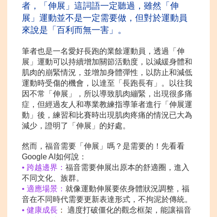
者，「伸展」這詞語一定聽過，雖然「伸
展」運動並不是一定需要做，但對於運動員
來說是「百利而無
一害」。
筆者也是一名愛好長跑的業餘運動員，透過「伸
展」運動可以持續增加關節活動度，以減緩身體和
肌肉的崩緊情況，並增加身體彈性，以防止和減低
運動時受傷的機會，以達至「長跑長有」。以往我
因不常「伸展」，所以導致肌肉繃緊，出現很多痛
症，但經過友人和專業教練指導筆者進行「伸展運
動」後，練習和比賽時出現肌肉疼痛的情況已大為
減少，證明了「伸展」的好處。
然而，福音需要「伸展」嗎？是需要的！先看看
Google AI如何說：
• 跨越邊界：
福音需要伸展出原本的舒適圈，進入
不同文化、族群。
• 適應場景：
就像運動伸展要依身體狀況調整，福
音在不同時代需要更新表達形式，不拘泥於傳統。
• 健康成長
：
適度打破僵化的觀念框架，能讓福音