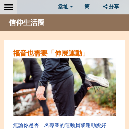
堂址
簡
分享
Toggle
navigation
信仰生活圈
福音也需要「伸展運動」
無論你是否一名專業的運動員或運動愛好