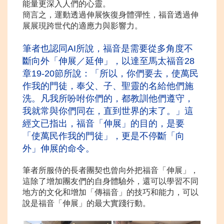
能量更深入人們的心靈。
簡言之，運動透過伸展恢復身體彈性，福音透過伸
展展現跨世代的適應力與影響力。
筆者也認同AI所說，福音是需要從多角度不
斷向外「伸展／延伸」，以達至馬太福音28
章19-20節所說：「所以，你們要去，使萬民
作我的門徒，奉父、子、聖靈的名給他們施
洗。凡我所吩咐你們的，都教訓他們遵守，
我就常與你們同在，直到世界的末了。」這
經文已指出，福音「伸展」
的目的，是要
「使萬民作我的門徒」，更是不停斷「向
外」伸展的命令。
筆者所服侍的長者團契也曾向外把福音「伸展」，
這除了增加團友們的自身體驗外，還可以學習不同
地方的文化和增加「傳福音」的技巧和能力，可以
說是福音「伸展」的最大實踐行動。