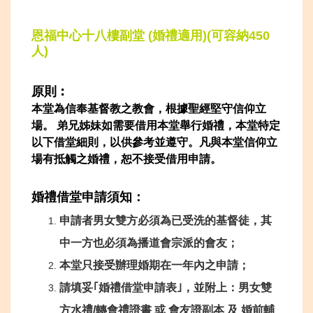
恩福中心十八樓副堂
(
婚禮適用
)(
可容納
450
人
)
原則︰
本堂為信奉基督教之教會，根據聖經堅守信仰立
場。 弟兄姊妹如需要借用本堂舉行婚禮，本堂特定
以下借堂細則，以供參考並遵守。凡與本堂信仰立
場有抵觸之婚禮，恕不接受借用申請。
婚禮借堂申請須知：
申請者男女雙方必須為已受洗的基督徒，其
中一方也必須為播道會宗派的會友；
本堂只接受辦理婚期在一年內之申請；
請填妥｢婚禮借堂申請表｣，並附上：男女雙
方水禮/轉會禮證書 或 會友證副本 及 婚前輔