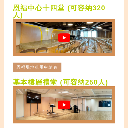
恩福中心十四堂
(
可容纳
320
人
)
恩福場地租用申請表
基本樓層禮堂 (
可容纳
250
人
)