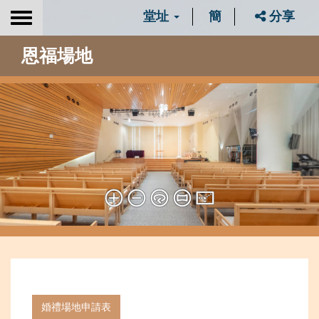
堂址
簡
分享
Toggle
navigation
恩福場地
婚禮場地申請表