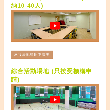
纳
10-40
人
)
恩福場地租用申請表
綜合活動場地 (只按受機構申
請
)