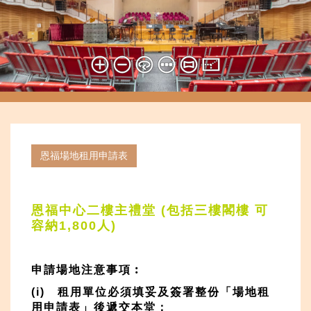
恩福場地租用申請表
恩福中心
二
樓
主禮
堂
(
包括三樓閣樓 可
容納
1,800
人
)
申請場地注意事項︰
(i) 租
用單位必須填妥及簽署整份「場地租
用申請表」後遞交本堂
；