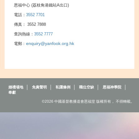
恩福中心 (荔枝角港鐵站A出口)
電話：
3552 7701
傳真： 3552 7888
查詢熱線：
3552 7777
enquiry@yanfook.org.hk
電郵﹕
婚禮場地
免責聲明
私隱條例
職位空缺
恩福神學院
奉獻
©2026 中國基督教播道會恩福堂 版權所有， 不得轉載。