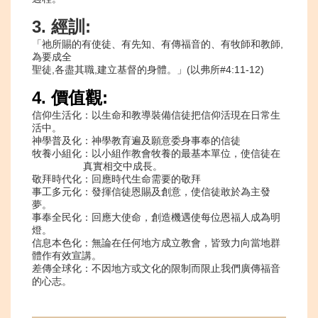
3.
經訓
:
「祂所賜的有使徒、有先知、有傳福音的、有牧師和教師
,
為要成全
聖徒
,
各盡其職
,
建立基督的身體。」
(
以弗所
#4:11-12)
4.
價值觀
:
信仰生活化：以生命和教導裝備信徒把信仰活現在日常生
活中。
神學普及化：神學教育遍及願意委身事奉的信徒
牧養小組化：以小組作教會牧養的最基本單位，使信徒在
真實相交中成長。
敬拜時代化：回應時代生命需要的敬拜
事工多元化：發揮信徒恩賜及創意，使信徒敢於為主發
夢。
事奉全民化：回應大使命，創造機遇使每位恩福人成為明
燈。
信息本色化：無論在任何地方成立教會，皆致力向當地群
體作有效宣講。
差傳全球化：不因地方或文化的限制而限止我們廣傳福音
的心志。