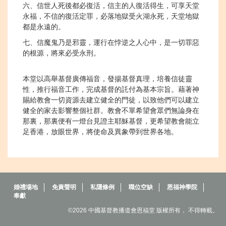
六、信世人死後都必復活，信主的人復活得生，可享天堂
永福，不信的復活定罪，必落地獄受火湖永死，天堂地獄
都是永遠的。
七、信魔鬼乃是邪靈，運行在悖逆之人心中，是一切罪惡
的根源，將來必受永刑。
本堂以高舉基督廣傳福音，發揚基督真理，培養信徒靈
性，推行福音工作，完成基督的託付為基本宗旨。藉著神
賜給教會一切資源去建立健全的門徒，以致他們可以建立
健全的家去影響整個社群。教會不單希望會眾們無論身在
那裏，那裏便有一燈台見證主耶穌基督，更希望教會能立
足香港，放眼世界，將使命及異象帶到世界各地。
婚禮場地
免責聲明
私隱條例
職位空缺
恩福神學院
奉獻
©2026 中國基督教播道會恩福堂 版權所有， 不得轉載。