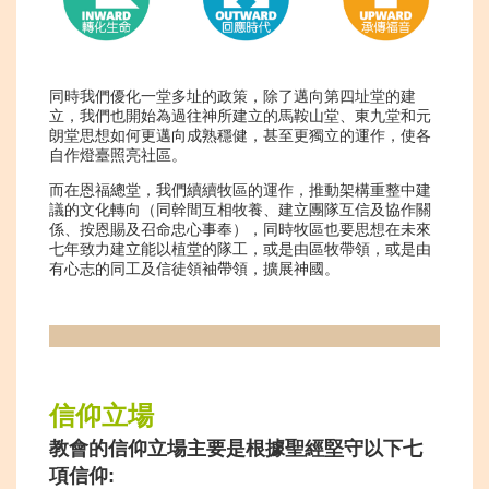
同時我們優化一堂多址的政策，除了邁向第四址堂的建
立，我們也開始為過往神所建立的馬鞍山堂、東九堂和元
朗堂思想如何更邁向成熟穩健，甚至更獨立的運作，使各
自作燈臺照亮社區。
而在恩福總堂，我們續續牧區的運作，推動架構重整中建
議的文化轉向（同幹間互相牧養、建立團隊互信及協作關
係、按恩賜及召命忠心事奉），同時牧區也要思想在未來
七年致力建立能以植堂的隊工，或是由區牧帶領，或是由
有心志的同工及信徒領袖帶領，擴展神國。
信仰立場
教會的信仰立場主要是根據聖經堅守以下七
項信仰: