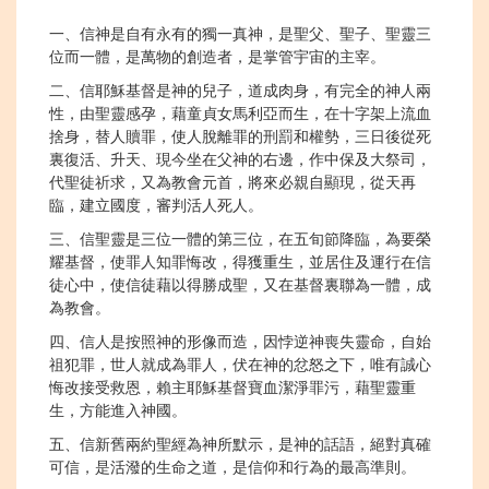
一、信神是自有永有的獨一真神，是聖父、聖子、聖靈三
位而一體，是萬物的創造者，是掌管宇宙的主宰。
二、信耶穌基督是神的兒子，道成肉身，有完全的神人兩
性，由聖靈感孕，藉童貞女馬利亞而生，在十字架上流血
捨身，替人贖罪，使人脫離罪的刑罰和權勢，三日後從死
裏復活、升天、現今坐在父神的右邊，作中保及大祭司，
代聖徒祈求，又為教會元首，將來必親自顯現，從天再
臨，建立國度，審判活人死人。
三、信聖靈是三位一體的第三位，在五旬節降臨，為要榮
耀基督，使罪人知罪悔改，得獲重生，並居住及運行在信
徒心中，使信徒藉以得勝成聖，又在基督裏聯為一體，成
為教會。
四、信人是按照神的形像而造，因悖逆神喪失靈命，自始
祖犯罪，世人就成為罪人，伏在神的忿怒之下，唯有誠心
悔改接受救恩，賴主耶穌基督寶血潔淨罪污，藉聖靈重
生，方能進入神國。
五、信新舊兩約聖經為神所默示，是神的話語，絕對真確
可信，是活潑的生命之道，是信仰和行為的最高準則。