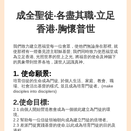
成全聖徒‧各盡其職‧立足
香港‧胸懷普世
我們致力建立恩福堂每一位會眾，使他們無論身在那裡
,
就
使那裡有一燈臺見證主耶穌基督
;
我們同時致力使恩福堂成
為立足香港
,
光照世界的世上之光
,
將福音的使命及神賜下
的異象帶到世界各地，讓世人認識真神。
1.
使命願景
:
培育信徒的生命成為門徒
,
於個人生活、家庭、教會、職
場、社會活出基督的樣式
,
並且成為培育門徒者。
(make
disciples into disciplers)
2.
使命目標
:
2.1
由個人開始營造教會成為一個彼此建立為門徒的環
境。
2.2
幫助每一位信徒領袖朝向成為建立門徒的倍增者。
2.3
差派門徒實踐基督的使命
,
以此成為培育門徒的目的及
過程。