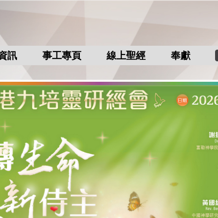
資訊
事工專頁
線上聖經
奉獻