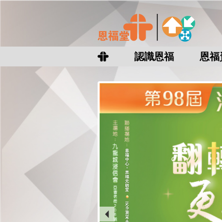
認識恩福
恩福