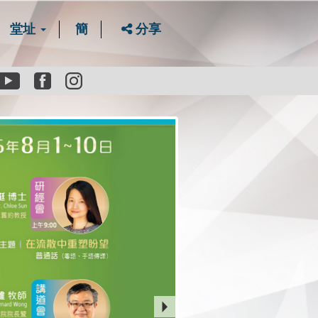
堂址
簡
分享
Youtube
Facebook
instagram