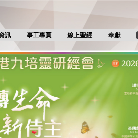
資訊
事工專頁
線上聖經
奉獻