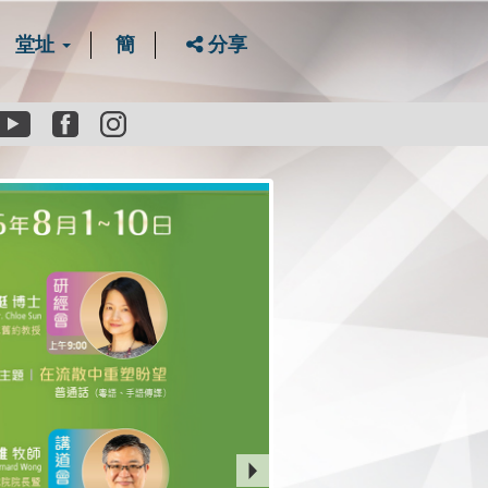
堂址
簡
分享
Youtube
Facebook
instagram