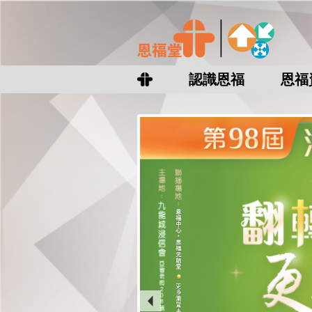
認識恩福
恩福