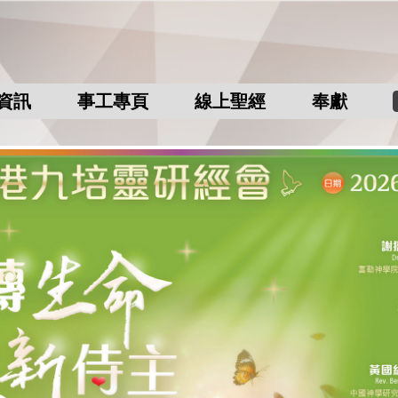
資訊
事工專頁
線上聖經
奉獻