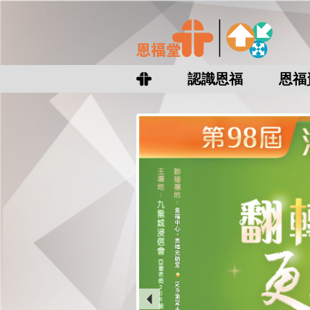
認識恩福
恩福