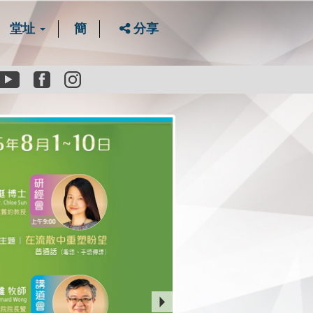
堂址
簡
分享
Youtube
Facebook
instagram