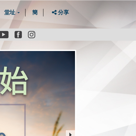
堂址
簡
分享
Youtube
Facebook
instagram