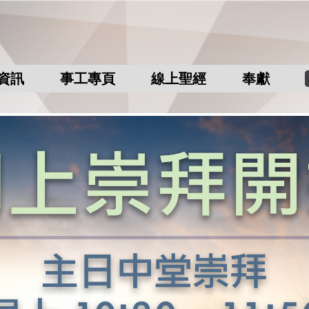
資訊
事工專頁
線上聖經
奉獻