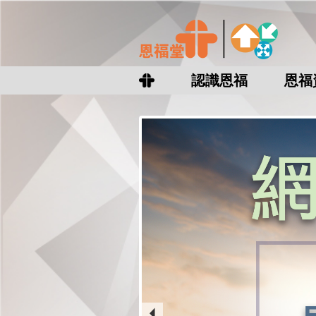
認識恩福
恩福