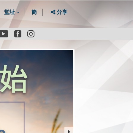
堂址
簡
分享
Youtube
Facebook
instagram