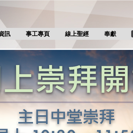
資訊
事工專頁
線上聖經
奉獻