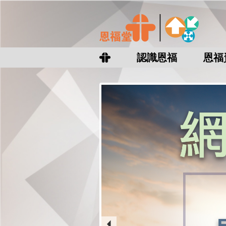
認識恩福
恩福