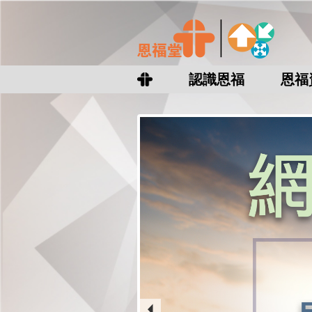
認識恩福
恩福