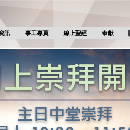
資訊
事工專頁
線上聖經
奉獻