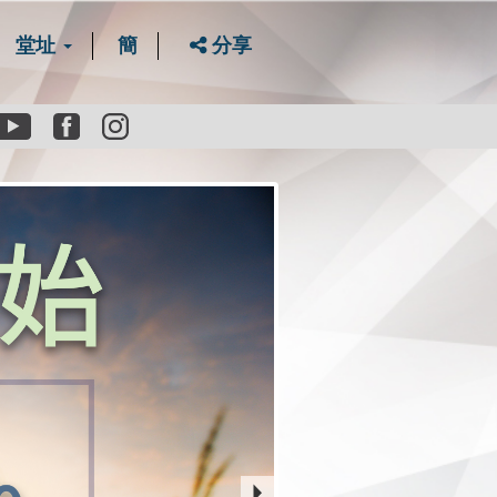
堂址
簡
分享
Youtube
Facebook
instagram