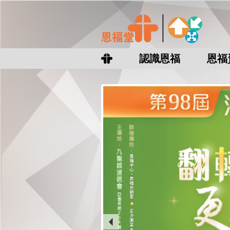
認識恩福
恩福