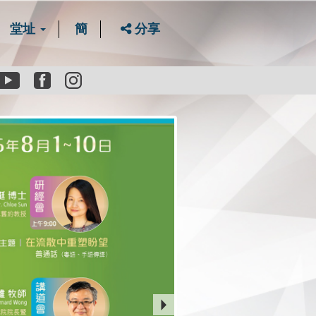
堂址
簡
分享
Youtube
Facebook
instagram