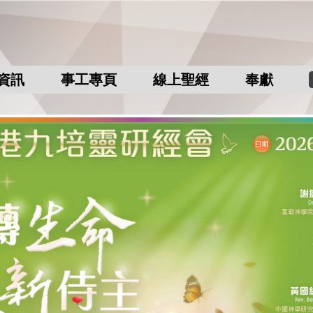
資訊
事工專頁
線上聖經
奉獻