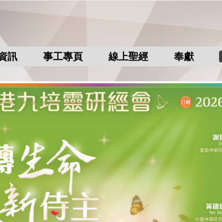
資訊
事工專頁
線上聖經
奉獻