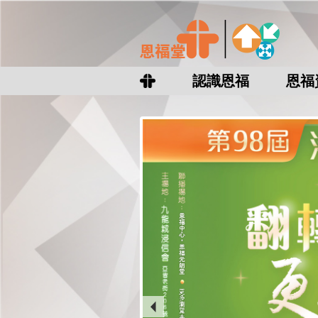
認識恩福
恩福