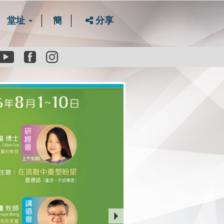
堂址
簡
分享
Youtube
Facebook
instagram