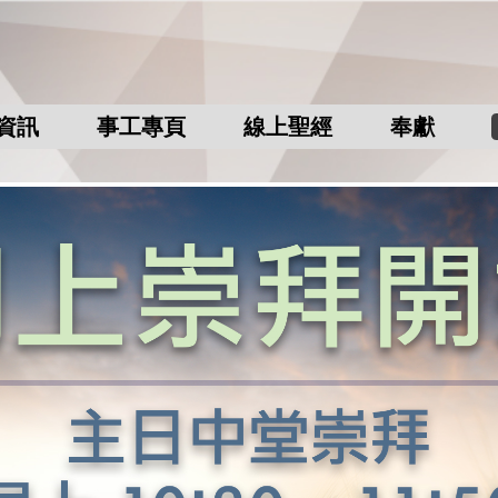
資訊
事工專頁
線上聖經
奉獻