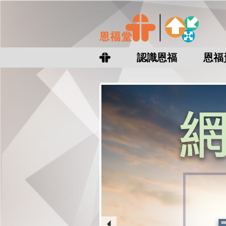
認識恩福
恩福