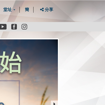
堂址
簡
分享
Youtube
Facebook
instagram