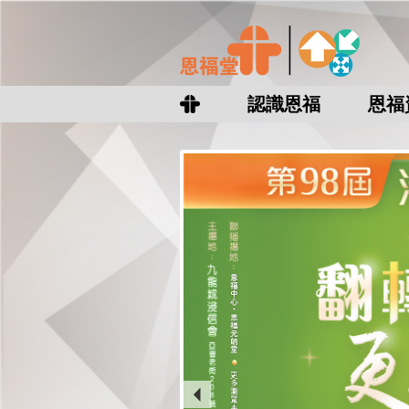
認識恩福
恩福