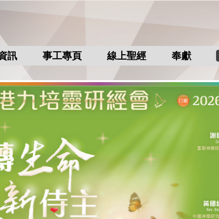
資訊
事工專頁
線上聖經
奉獻