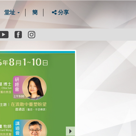
堂址
簡
分享
Youtube
Facebook
instagram