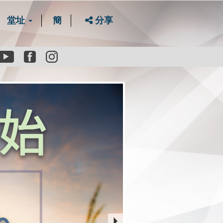
堂址
簡
分享
Youtube
Facebook
instagram