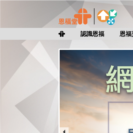
認識恩福
恩福