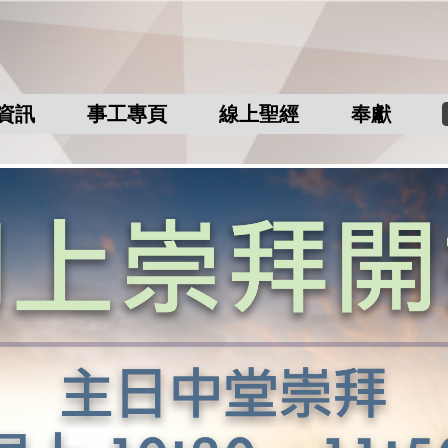
資訊
事工專頁
線上聖經
奉獻