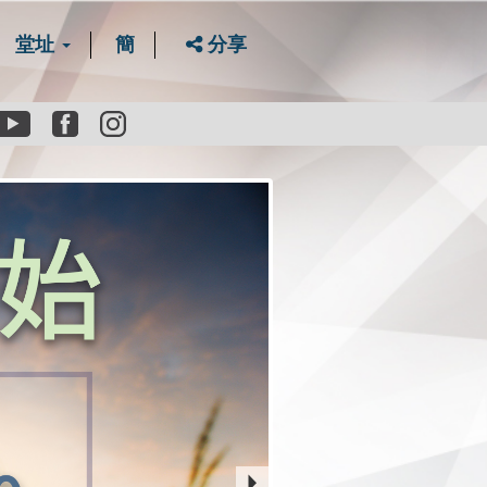
堂址
簡
分享
Youtube
Facebook
instagram