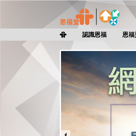
認識恩福
恩福