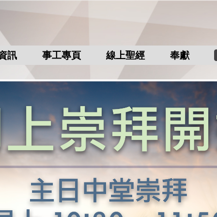
資訊
事工專頁
線上聖經
奉獻