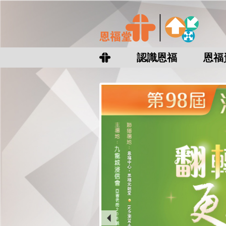
認識恩福
恩福