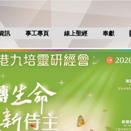
資訊
事工專頁
線上聖經
奉獻