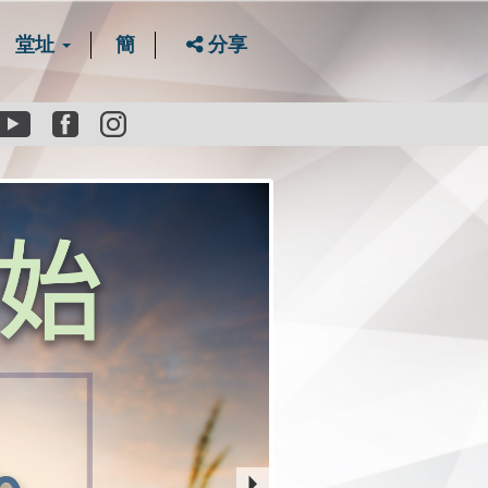
堂址
簡
分享
Youtube
Facebook
instagram