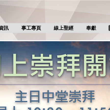
資訊
事工專頁
線上聖經
奉獻