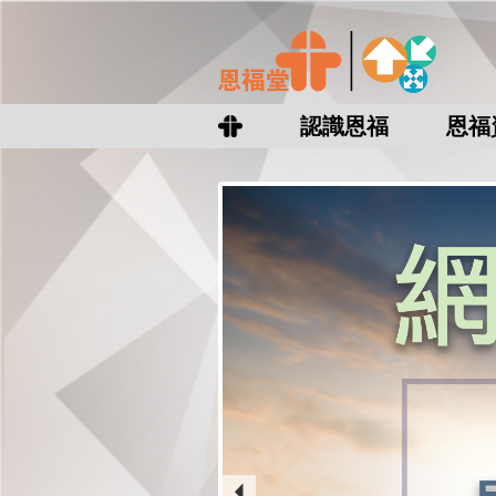
認識恩福
恩福