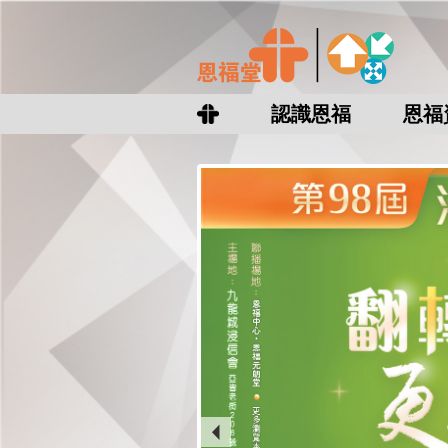
認識恩福
恩福