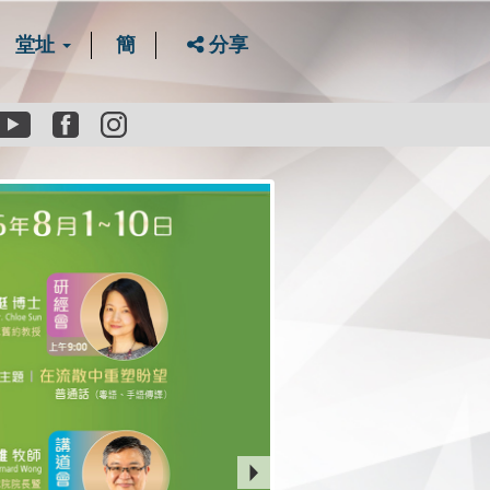
堂址
簡
分享
Youtube
Facebook
instagram