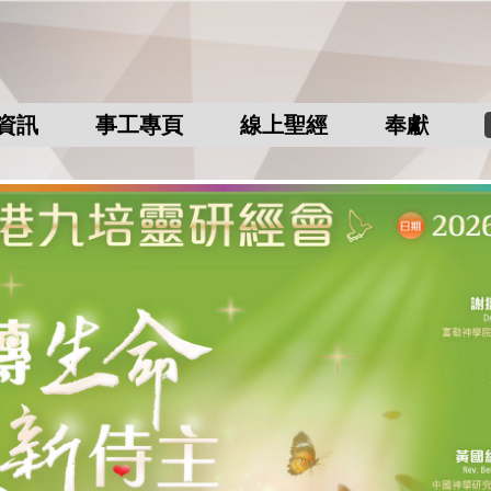
資訊
事工專頁
線上聖經
奉獻