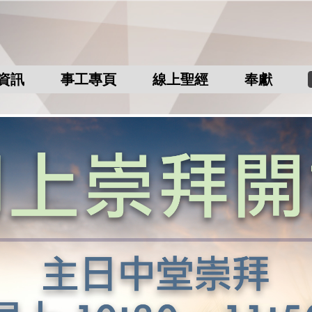
資訊
事工專頁
線上聖經
奉獻