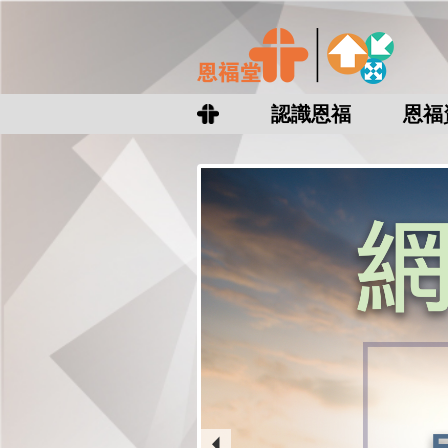
認識恩福
恩福