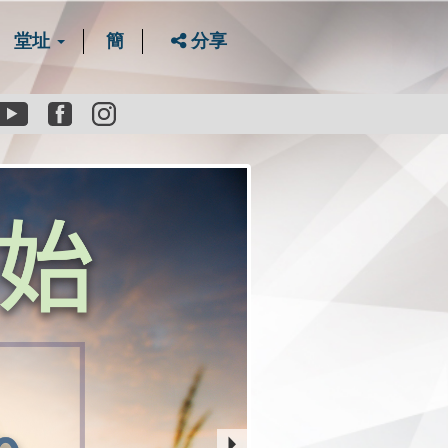
堂址
簡
分享
Youtube
Facebook
instagram