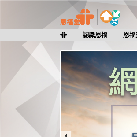
認識恩福
恩福