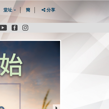
堂址
簡
分享
Youtube
Facebook
instagram