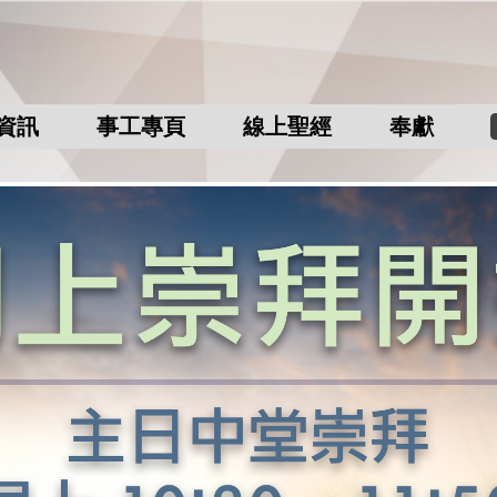
資訊
事工專頁
線上聖經
奉獻