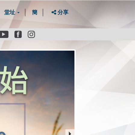
堂址
簡
分享
Youtube
Facebook
instagram