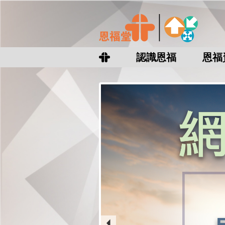
認識恩福
恩福