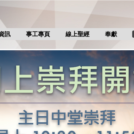
資訊
事工專頁
線上聖經
奉獻