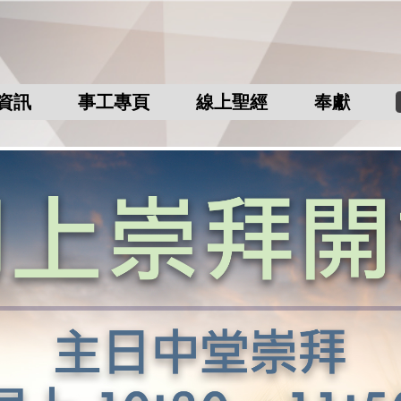
資訊
事工專頁
線上聖經
奉獻