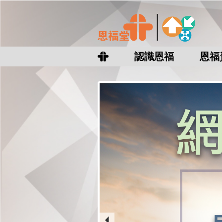
認識恩福
恩福