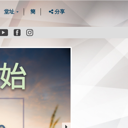
堂址
簡
分享
Youtube
Facebook
instagram