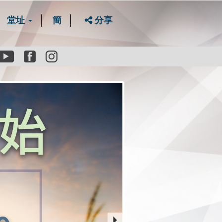
堂址
簡
分享
Youtube
Facebook
instagram