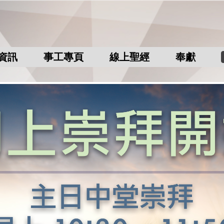
資訊
事工專頁
線上聖經
奉獻