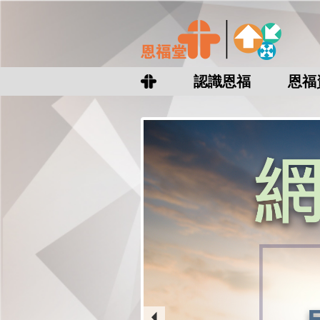
認識恩福
恩福