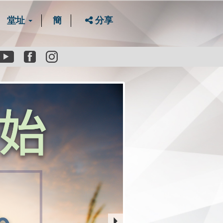
堂址
簡
分享
Youtube
Facebook
instagram