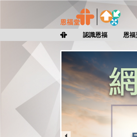
認識恩福
恩福