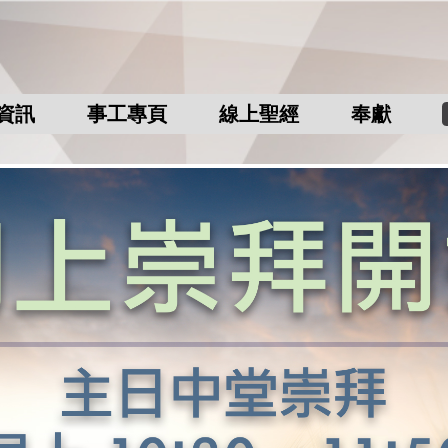
資訊
事工專頁
線上聖經
奉獻