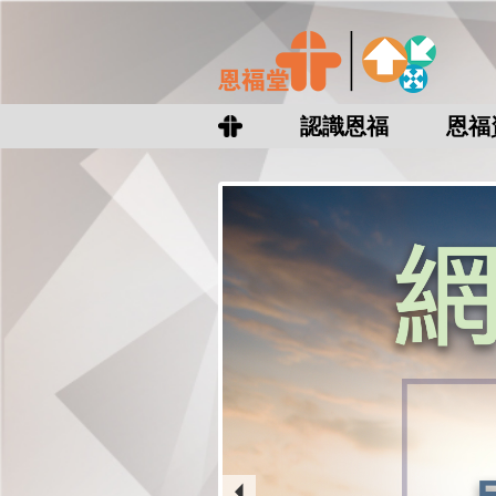
認識恩福
恩福