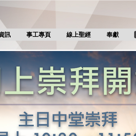
資訊
事工專頁
線上聖經
奉獻