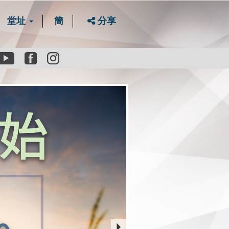
堂址
簡
分享
Youtube
Facebook
instagram