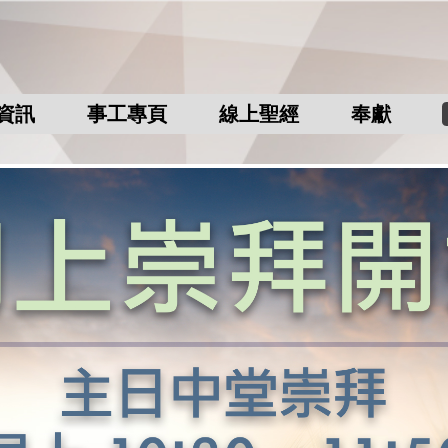
資訊
事工專頁
線上聖經
奉獻