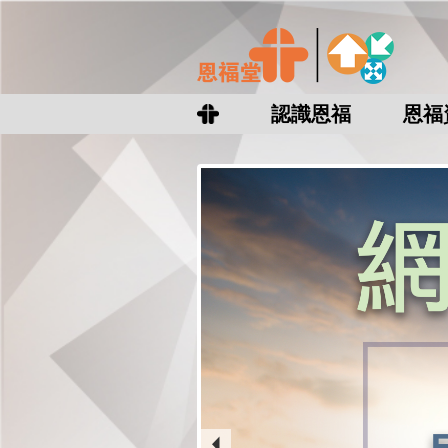
認識恩福
恩福