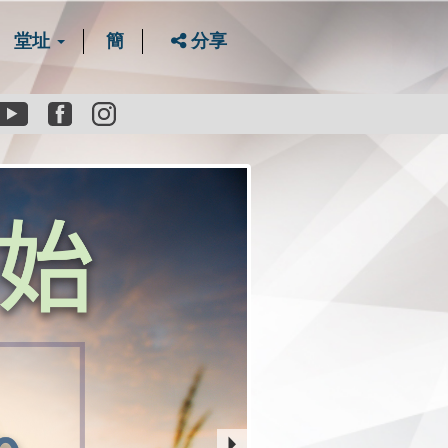
堂址
簡
分享
Youtube
Facebook
instagram