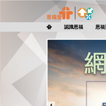
認識恩福
恩福