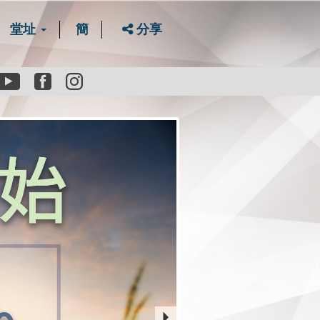
堂址
簡
分享
Youtube
Facebook
instagram