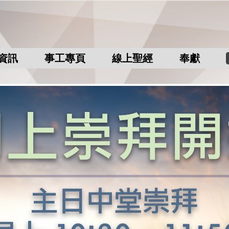
資訊
事工專頁
線上聖經
奉獻