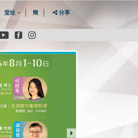
堂址
簡
分享
Youtube
Facebook
instagram