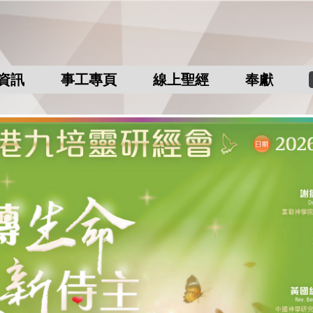
資訊
事工專頁
線上聖經
奉獻