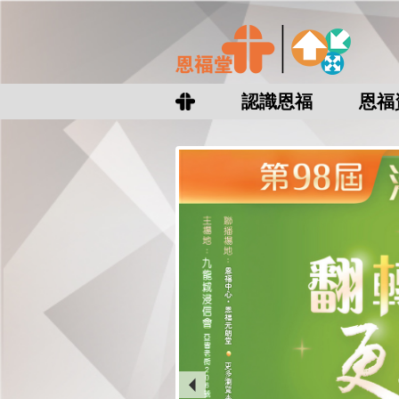
認識恩福
恩福