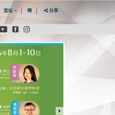
堂址
簡
分享
Youtube
Facebook
instagram