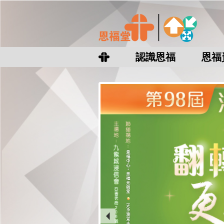
認識恩福
恩福