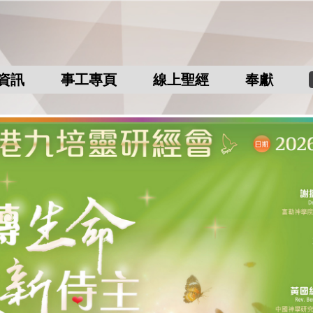
資訊
事工專頁
線上聖經
奉獻