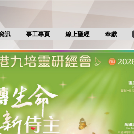
資訊
事工專頁
線上聖經
奉獻