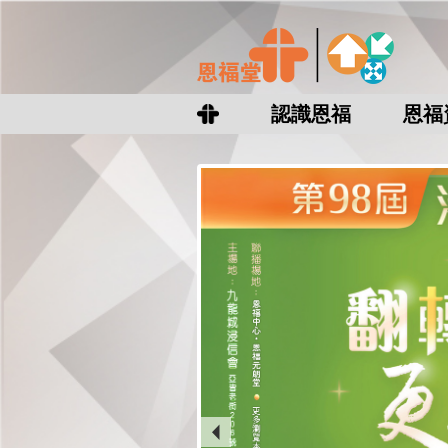
認識恩福
恩福