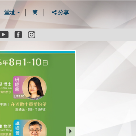
堂址
簡
分享
Youtube
Facebook
instagram