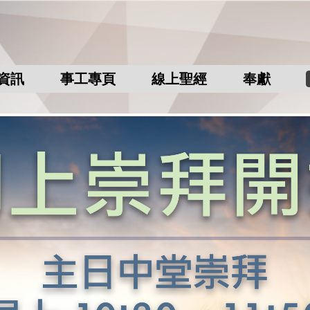
資訊
事工專頁
線上聖經
奉獻