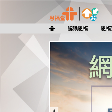
認識恩福
恩福