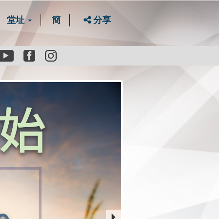
堂址
簡
分享
Youtube
Facebook
instagram