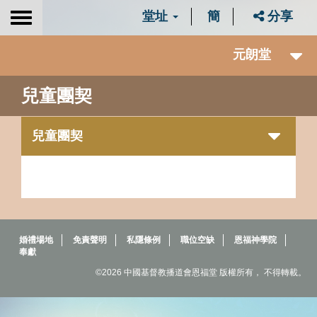
堂址
簡
分享
Toggle
navigation
元朗堂
兒童團契
兒童團契
婚禮場地
免責聲明
私隱條例
職位空缺
恩福神學院
奉獻
©2026 中國基督教播道會恩福堂 版權所有， 不得轉載。