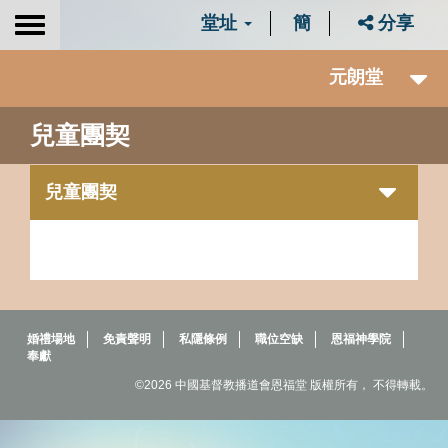
堂址
簡
分享
Toggle
navigation
元朗堂
兒童團契
兒童團契
婚禮場地
免責聲明
私隱條例
職位空缺
恩福神學院
奉獻
©2026 中國基督教播道會恩福堂 版權所有， 不得轉載。