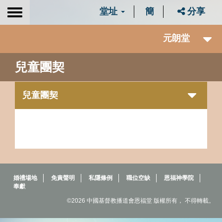
堂址
簡
分享
Toggle
navigation
元朗堂
兒童團契
兒童團契
婚禮場地
免責聲明
私隱條例
職位空缺
恩福神學院
奉獻
©2026 中國基督教播道會恩福堂 版權所有， 不得轉載。