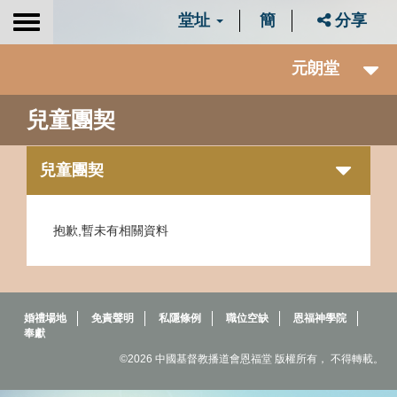
堂址
簡
分享
Toggle
navigation
元朗堂
兒童團契
兒童團契
抱歉,暫未有相關資料
婚禮場地
免責聲明
私隱條例
職位空缺
恩福神學院
奉獻
©2026 中國基督教播道會恩福堂 版權所有， 不得轉載。