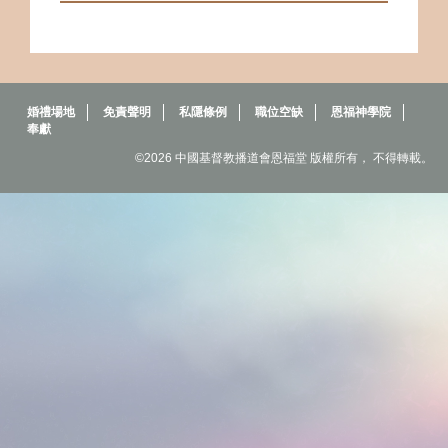
婚禮場地
免責聲明
私隱條例
職位空缺
恩福神學院
奉獻
©2026 中國基督教播道會恩福堂 版權所有， 不得轉載。