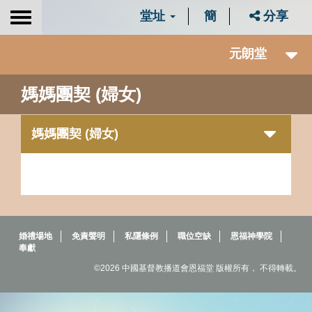
堂址
簡
分享
Toggle
navigation
元朗堂
媽媽團契 (婦女)
媽媽團契 (婦女)
婚禮場地
免責聲明
私隱條例
職位空缺
恩福神學院
奉獻
©2026 中國基督教播道會恩福堂 版權所有， 不得轉載。