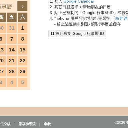
登入
Google Calendar
行事曆
其它日曆選單 > 新增朋友的日曆
貼上已複制的「Google 行事曆 ID」並按
四
五
六
* iphone 用戶可於增加行事曆後 「
按此連
- 於上述連接中剔選相關行事曆並儲存
30
31
1
按此複制 Google 行事曆 ID
6
7
8
13
14
15
20
21
22
27
28
29
3
4
5
©202
職位空缺
恩福神學院
奉獻