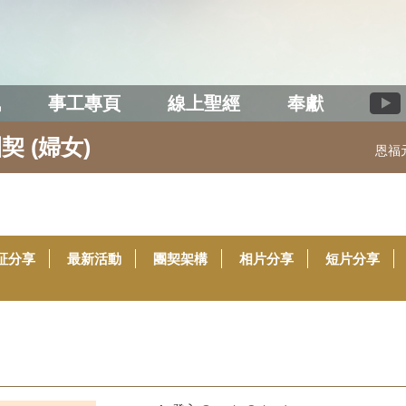
訊
事工專頁
線上聖經
奉獻
契 (婦女)
恩福
証分享
最新活動
團契架構
相片分享
短片分享