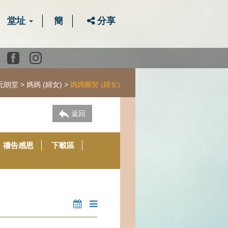
堂址
簡
分享
Youtube
Facebook
instagram
元朗堂
媽媽 (婦女)
媽媽團契 (婦女)
返回
禱告感恩
下載區