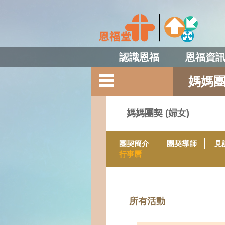
認識恩福
恩福資
媽媽團
媽媽團契 (婦女)
團契簡介
團契導師
見
行事曆
所有活動