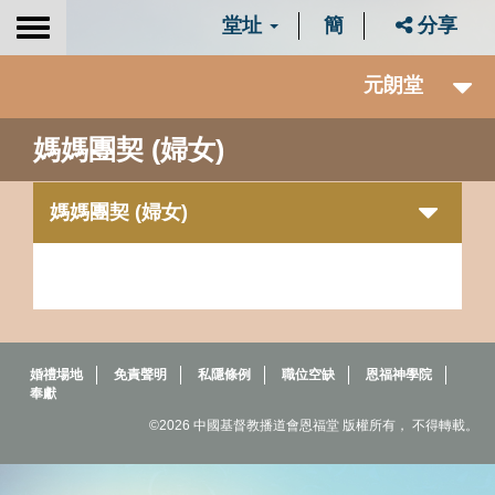
堂址
簡
分享
Toggle
navigation
元朗堂
媽媽團契 (婦女)
媽媽團契 (婦女)
婚禮場地
免責聲明
私隱條例
職位空缺
恩福神學院
奉獻
©2026 中國基督教播道會恩福堂 版權所有， 不得轉載。