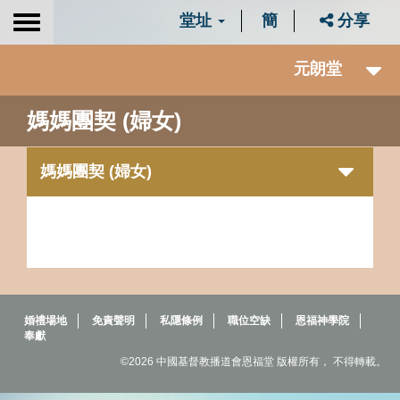
堂址
簡
分享
Toggle
navigation
元朗堂
媽媽團契 (婦女)
媽媽團契 (婦女)
婚禮場地
免責聲明
私隱條例
職位空缺
恩福神學院
奉獻
©2026 中國基督教播道會恩福堂 版權所有， 不得轉載。