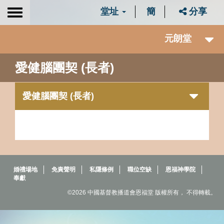
堂址
簡
分享
Toggle
navigation
元朗堂
愛健腦團契 (長者)
愛健腦團契 (長者)
婚禮場地
免責聲明
私隱條例
職位空缺
恩福神學院
奉獻
©2026 中國基督教播道會恩福堂 版權所有， 不得轉載。