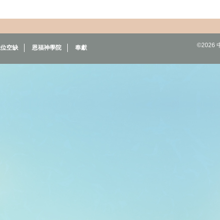
©202
職位空缺
恩福神學院
奉獻