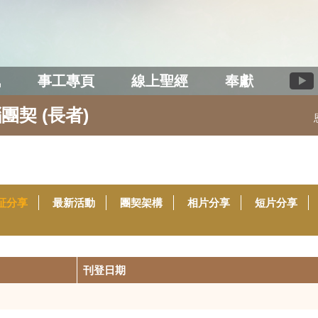
訊
事工專頁
線上聖經
奉獻
團契 (長者)
証分享
最新活動
團契架構
相片分享
短片分享
刊登日期