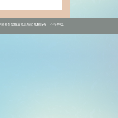
6 中國基督教播道會恩福堂 版權所有， 不得轉載。