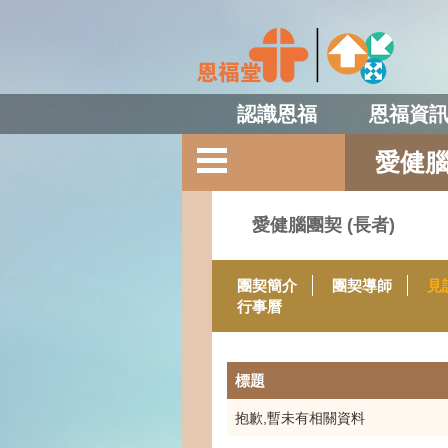
認識恩福
恩福資
愛健腦
愛健腦團契 (長者)
團契簡介
團契導師
見
行事曆
標題
抱歉,暫未有相關資料