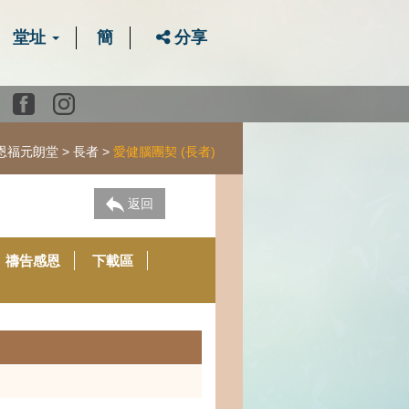
堂址
簡
分享
Youtube
Facebook
instagram
恩福元朗堂
長者
愛健腦團契 (長者)
返回
禱告感恩
下載區