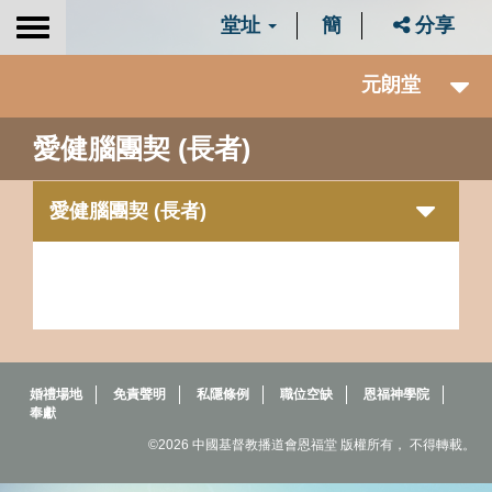
堂址
簡
分享
Toggle
navigation
元朗堂
愛健腦團契 (長者)
愛健腦團契 (長者)
婚禮場地
免責聲明
私隱條例
職位空缺
恩福神學院
奉獻
©2026 中國基督教播道會恩福堂 版權所有， 不得轉載。