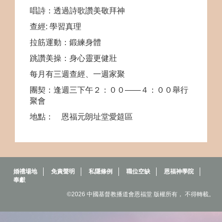
唱詩：透過詩歌讚美敬拜神
查經
:
學習真理
拉筋運動：鍛練身體
跳讚美操：身心靈更健壯
每月有三週查經、一週家聚
團契：逢週三下午２：００——４：００舉行
聚會
地點： 恩福元朗址堂愛筵區
婚禮場地
免責聲明
私隱條例
職位空缺
恩福神學院
奉獻
©2026 中國基督教播道會恩福堂 版權所有， 不得轉載。