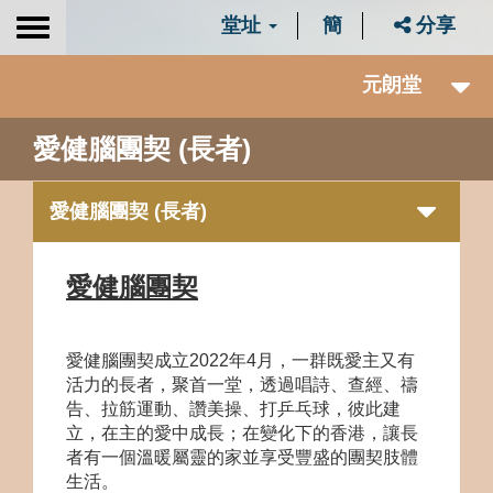
堂址
簡
分享
Toggle
navigation
元朗堂
愛健腦團契 (長者)
愛健腦團契 (長者)
愛健腦團契
愛健腦團契成立
2022
年
4
月，一群既愛主又有
活力的長者，聚首一堂，透過唱詩、查經、禱
告、拉筋運動、讚美操、打乒乓球，彼此建
立，在主的愛中成長；在變化下的香港，讓長
者有一個溫暖屬靈的家並享受豐盛的團契肢體
生活。