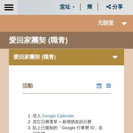
堂址
簡
分享
Toggle
navigation
元朗堂
愛回家團契 (職青)
愛回家團契 (職青)
活動
登入
Google Calendar
其它日曆選單 > 新增朋友的日曆
貼上已複制的「Google 行事曆 ID」並