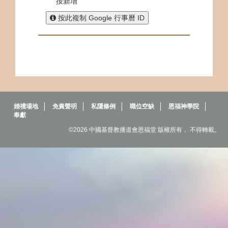
按新增
按此複制 Google 行事曆 ID
婚禮場地
免責聲明
私隱條例
職位空缺
恩福神學院
奉獻
©2026 中國基督教播道會恩福堂 版權所有， 不得轉載。