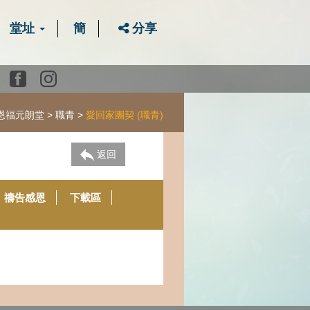
堂址
簡
分享
Youtube
Facebook
instagram
恩福元朗堂
職青
愛回家團契 (職青)
返回
禱告感恩
下載區