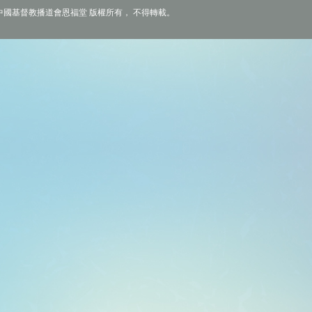
6 中國基督教播道會恩福堂 版權所有， 不得轉載。