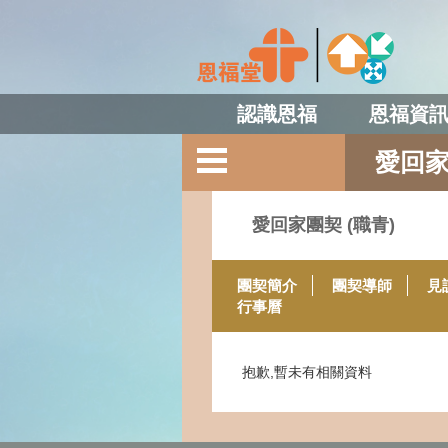
認識恩福
恩福資
愛回家
愛回家團契 (職青)
團契簡介
團契導師
見
行事曆
抱歉,暫未有相關資料