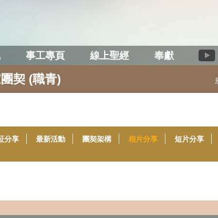
訊
事工專頁
線上聖經
奉獻
團契 (職青)
証分享
最新活動
團契架構
相片分享
短片分享