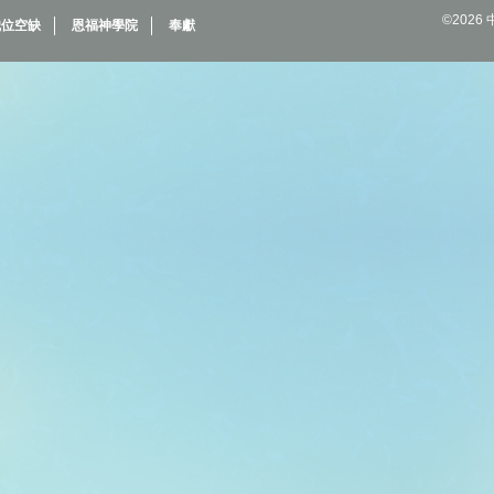
©202
職位空缺
恩福神學院
奉獻